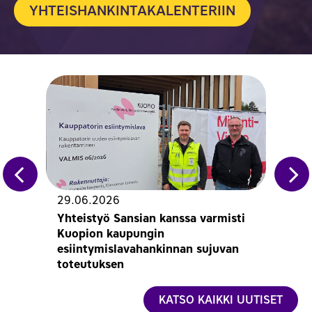
YHTEISHANKINTAKALENTERIIN
29.06.2026
18.
Yhteistyö Sansian kanssa varmisti
San
Kuopion kaupungin
han
esiintymislavahankinnan sujuvan
muu
toteutuksen
KATSO KAIKKI UUTISET