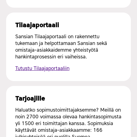
Tilaajaportaali
Sansian Tilaajaportaali on rakennettu
tukemaan ja helpottamaan Sansian sekä
omistaja-asiakkaidemme yhteistyötä
hankintaprosessin eri vaiheissa.
Tutustu Tilaajaportaaliin
Tarjoajille
Haluatko sopimustoimittajaksemme? Meillä on
noin 2700 voimassa olevaa hankintasopimusta
yli 1500 eri toimittajan kanssa. Sopimuksia
käyttävät omistaja-asiakkaamme: 166
julkisyhteisöä eri puolilla Suomea.