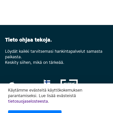
Tieto ohjaa tekoja.
Löydät kaikki tarvitsemasi hankintapalvelut samasta
paikasta.
Keskity siihen, mikä on tärkeää.
Käytämme evästeitä käyttökokemuksen
parantamiseksi. Lue lisää evästeistä
tietosuojaselosteesta
.
Seuraa meitä somessa