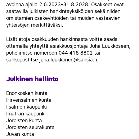
avoinna ajalla 2.6.2023–31.8.2028. Osakkeet ovat
saatavilla julkisten hankintayksiköiden sekä niiden
omistamien osakeyhtiöiden tai muiden vastaavien
yhteisöjen merkittäväksi.
Lisätietoja osakkuuden hankinnasta voitte saada
ottamalla yhteyttä asiakkuusjohtaja Juha Luukkoseen,
puhelimitse numeroon 044 418 8802 tai
sähköpostitse juha.luukkonen@sansia.fi.
Julkinen hallinto
Enonkosken kunta
Hirvensalmen kunta
Iisalmen kaupunki
Imatran kaupunki
Joroisten kunta
Joroisten seurakunta
Juvan kunta