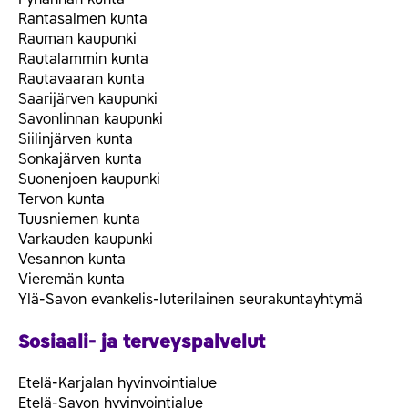
Rantasalmen kunta
Rauman kaupunki
Rautalammin kunta
Rautavaaran kunta
Saarijärven kaupunki
Savonlinnan kaupunki
Siilinjärven kunta
Sonkajärven kunta
Suonenjoen kaupunki
Tervon kunta
Tuusniemen kunta
Varkauden kaupunki
Vesannon kunta
Vieremän kunta
Ylä-Savon evankelis-luterilainen seurakuntayhtymä
Sosiaali- ja terveyspalvelut
Etelä-Karjalan hyvinvointialue
Etelä-Savon hyvinvointialue