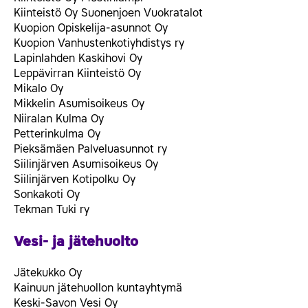
Kiinteistö Oy Suonenjoen Vuokratalot
Kuopion Opiskelija-asunnot Oy
Kuopion Vanhustenkotiyhdistys ry
Lapinlahden Kaskihovi Oy
Leppävirran Kiinteistö Oy
Mikalo Oy
Mikkelin Asumisoikeus Oy
Niiralan Kulma Oy
Petterinkulma Oy
Pieksämäen Palveluasunnot ry
Siilinjärven Asumisoikeus Oy
Siilinjärven Kotipolku Oy
Sonkakoti Oy
Tekman Tuki ry
Vesi- ja jätehuolto
Jätekukko Oy
Kainuun jätehuollon kuntayhtymä
Keski-Savon Vesi Oy