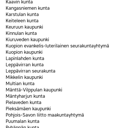
Kaavin kunta
Kangasniemen kunta
Karstulan kunta
Keiteleen kunta
Keuruun kaupunki
Kinnulan kunta
Kiuruveden kaupunki
Kuopion evankelis-luterilainen seurakuntayhtymä
Kuopion kaupunki
Lapinlahden kunta
Leppävirran kunta
Leppävirran seurakunta
Mikkelin kaupunki
Multian kunta
Mänttä-Vilppulan kaupunki
Mäntyharjun kunta
Pielaveden kunta
Pieksämäen kaupunki
Pohjois-Savon liitto maakuntayhtymä
Puumalan kunta
Pyhännän kunta