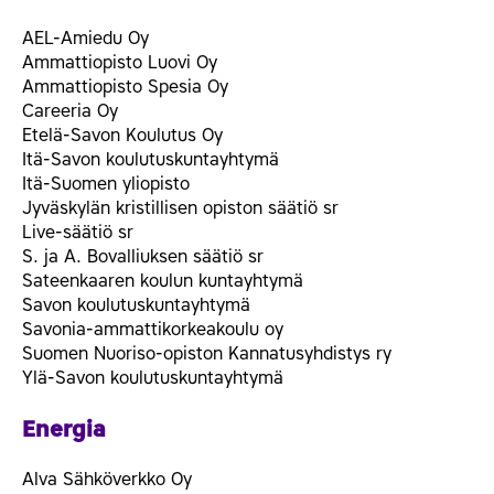
AEL-Amiedu Oy
Ammattiopisto Luovi Oy
Ammattiopisto Spesia Oy
Careeria Oy
Etelä-Savon Koulutus Oy
Itä-Savon koulutuskuntayhtymä
Itä-Suomen yliopisto
Jyväskylän kristillisen opiston säätiö sr
Live-säätiö sr
S. ja A. Bovalliuksen säätiö sr
Sateenkaaren koulun kuntayhtymä
Savon koulutuskuntayhtymä
Savonia-ammattikorkeakoulu oy
Suomen Nuoriso-opiston Kannatusyhdistys ry
Ylä-Savon koulutuskuntayhtymä
Energia
Alva Sähköverkko Oy