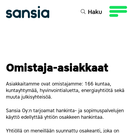
sältöön
Haku
Omistaja-asiakkaat
Asiakkaitamme ovat omistajamme: 166 kuntaa,
kuntayhtymää, hyvinvointialuetta, energiayhtiötä sekä
muuta julkisyhteisöä.
Sansia Oy:n tarjoamat hankinta- ja sopimuspalvelujen
käyttö edellyttää yhtiön osakkeen hankintaa.
Yhtiöllä on meneillään suunnattu osakeanti, joka on