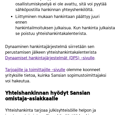
osallistumiskyselyä ei ole avattu, sitä voi pyytää
sähköpostilla hankinnan yhteyshenkilöltä.
Liittyminen mukaan hankintaan päättyy juuri
ennen
hankintailmoituksen julkaisua. Kun hankinta julkaist
se poistuu yhteishankintakalenterista.
Dynaaminen hankintajärjestelmä siirretään sen
perustamisen jälkeen yhteishankintakalenterista
Dynaamiset hankintajärjestelmät (DPS) -sivulle
.
Tarjoajille ja toimittajille -sivulle
olemme koonneet
yrityksille tietoa, kuinka Sansian sopimustoimittajaksi
voi hakeutua.
Yhteishankinnan hyödyt Sansian
omistaja-asiakkaalle
Yhteishankinta tarjoaa julkisyhteisöille helpon ja