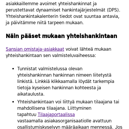
asiakkaillemme avoimet yhteishankinnat ja
perustettavat dynaamiset hankintajärjestelmät (DPS).
Yhteishankintakalenterin tiedot ovat suuntaa antavia,
ja päivitämme niitä tarpeen mukaan.
Näin pääset mukaan yhteishankintaan
Sansian omistaja-asiakkaat
voivat lähteä mukaan
yhteishankintaan sen valmisteluvaiheessa:
Tunnistat valmistelussa olevan
yhteishankinnan hankinnan nimeen liitetystä
linkistä. Linkkiä klikkaamalla löydät tarkempia
tietoja kyseisen hankinnan kohteesta ja
aikataulusta.
Yhteishankintaan voi liittyä mukaan tilaajana tai
mahdollisena tilaajana. Liittyminen
tapahtuu
Tilaajaportaalissa
vastaamalla asiakasorganisaatiolle avattuun
osallistumiskyselyyn määräaikaan mennessä. Jos