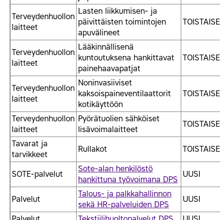
Lasten liikkumisen- ja
Terveydenhuollon
päivittäisten toimintojen
TOISTAISE
laitteet
apuvälineet
Lääkinnällisenä
Terveydenhuollon
kuntoutuksena hankittavat
TOISTAISE
laitteet
painehaavapatjat
Noninvasiiviset
Terveydenhuollon
kaksoispaineventilaattorit
TOISTAISE
laitteet
kotikäyttöön
Terveydenhuollon
Pyörätuolien sähköiset
TOISTAISE
laitteet
lisävoimalaitteet
Tavarat ja
Rullakot
TOISTAISE
tarvikkeet
Sote-alan henkilöstö
SOTE-palvelut
UUSI
hankittuna työvoimana DPS
Talous- ja palkkahallinnon
Palvelut
UUSI
sekä HR-palveluiden DPS
Palvelut
Tekstiilihuoltopalvelut DPS
UUSI