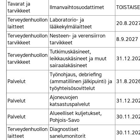
Tavarat ja
Ilmanvaihtosuodattimet
TOISTAISE
tarvikkeet
Terveydenhuollon
Laboratorio- ja
20.8.202
laitteet
lääkekylmälaitteet
Terveydenhuollon
Nesteen- ja verensiirron
8.9.2027
tarvikkeet
tarvikkeet
Tutkimuskäsineet,
Terveydenhuollon
leikkauskäsineet ja muut
31.12.20
tarvikkeet
sairaalakäsineet
Työnohjaus, debriefing
Palvelut
(ammatillinen jälkipuinti) ja
31.8.202
työyhteisösovittelut
Ajoneuvojen
Palvelut
31.12.20
katsastuspalvelut
Alueelliset kuljetukset,
Palvelut
30.11.20
Pohjois-Savo
Terveydenhuollon
Diagnostiset
30.11.20
laitteet
sanelumonitorit