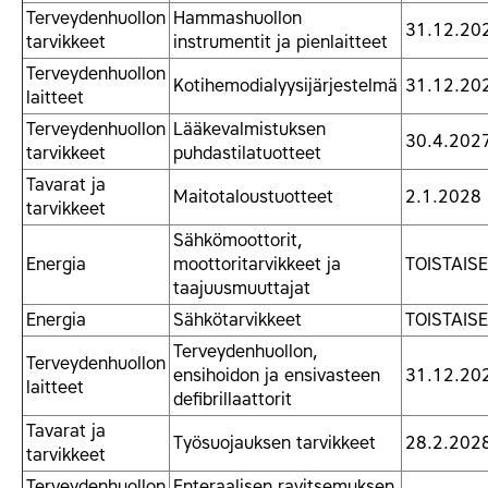
Terveydenhuollon
Hammashuollon
31.12.20
tarvikkeet
instrumentit ja pienlaitteet
Terveydenhuollon
Kotihemodialyysijärjestelmä
31.12.20
laitteet
Terveydenhuollon
Lääkevalmistuksen
30.4.202
tarvikkeet
puhdastilatuotteet
Tavarat ja
Maitotaloustuotteet
2.1.2028
tarvikkeet
Sähkömoottorit,
Energia
moottoritarvikkeet ja
TOISTAISE
taajuusmuuttajat
Energia
Sähkötarvikkeet
TOISTAISE
Terveydenhuollon,
Terveydenhuollon
ensihoidon ja ensivasteen
31.12.20
laitteet
defibrillaattorit
Tavarat ja
Työsuojauksen tarvikkeet
28.2.202
tarvikkeet
Terveydenhuollon
Enteraalisen ravitsemuksen