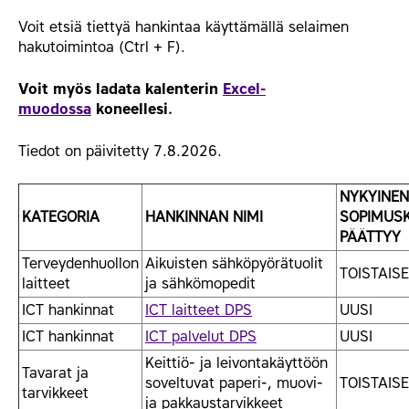
Voit etsiä tiettyä hankintaa käyttämällä selaimen
hakutoimintoa (Ctrl + F).
Voit myös ladata kalenterin
Excel-
muodossa
koneellesi.
Tiedot on päivitetty 7.8.2026.
NYKYINEN
KATEGORIA
HANKINNAN NIMI
SOPIMUS
PÄÄTTYY
Terveydenhuollon
Aikuisten sähköpyörätuolit
TOISTAISE
laitteet
ja sähkömopedit
ICT hankinnat
ICT laitteet DPS
UUSI
ICT hankinnat
ICT palvelut DPS
UUSI
Keittiö- ja leivontakäyttöön
Tavarat ja
soveltuvat paperi-, muovi-
TOISTAISE
tarvikkeet
ja pakkaustarvikkeet