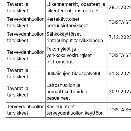
Tavarat ja
Liikennemerkit, opasteet ja
28.2.202
tarvikkeet
liikenteenohjaustuotteet
Terveydenhuollon
Kertakäyttöiset
TOISTAISE
tarvikkeet
perfuusiotarvikkeet
Terveydenhuollon
Sähkökäyttöiset
7.12.202
tarvikkeet
rintapumput tarvikkeineen
Tekomykiöt ja
Terveydenhuollon
verkkokalvokirurgiset
TOISTAISE
tarvikkeet
instrumentit
Tavarat ja
Julkaisujen tilauspalvelut
31.8.202
tarvikkeet
Laitoshuollon ja
Tavarat ja
ammattikeittiöiden
30.9.202
tarvikkeet
pesuaineet
Terveydenhuollon
Käsihuuhteet
TOISTAISE
tarvikkeet
terveydenhuollon käyttöön