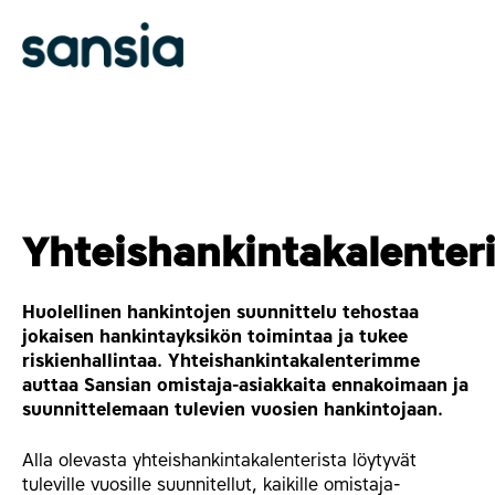
sältöön
Yhteishankintakalenter
Huolellinen hankintojen suunnittelu tehostaa
jokaisen hankintayksikön toimintaa ja tukee
riskienhallintaa. Yhteishankintakalenterimme
auttaa Sansian omistaja-asiakkaita ennakoimaan ja
suunnittelemaan tulevien vuosien hankintojaan.
Alla olevasta yhteishankintakalenterista löytyvät
tuleville vuosille suunnitellut, kaikille omistaja-