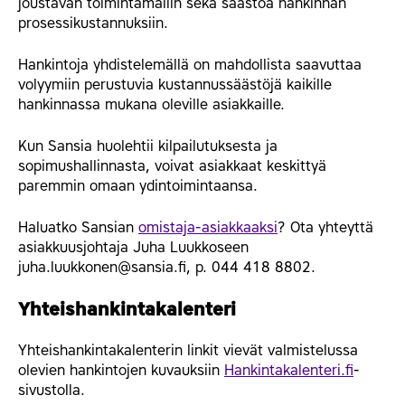
joustavan toimintamallin sekä säästöä hankinnan
prosessikustannuksiin.
Hankintoja yhdistelemällä on mahdollista saavuttaa
volyymiin perustuvia kustannussäästöjä kaikille
hankinnassa mukana oleville asiakkaille.
Kun Sansia huolehtii kilpailutuksesta ja
sopimushallinnasta, voivat asiakkaat keskittyä
paremmin omaan ydintoimintaansa.
Haluatko Sansian
omistaja-asiakkaaksi
? Ota yhteyttä
asiakkuusjohtaja Juha Luukkoseen
juha.luukkonen@sansia.fi, p. 044 418 8802.
Yhteishankintakalenteri
Yhteishankintakalenterin linkit vievät valmistelussa
olevien hankintojen kuvauksiin
Hankintakalenteri.fi
-
sivustolla.