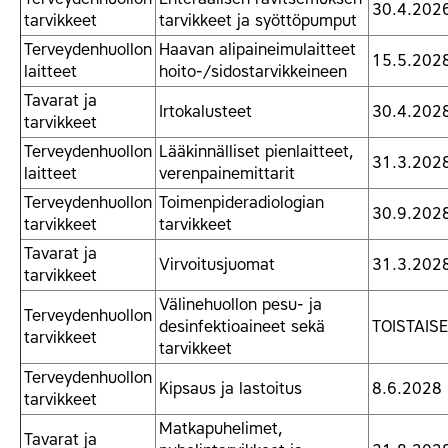
30.4.202
tarvikkeet
tarvikkeet ja syöttöpumput
Terveydenhuollon
Haavan alipaineimulaitteet
15.5.202
laitteet
hoito-/sidostarvikkeineen
Tavarat ja
Irtokalusteet
30.4.202
tarvikkeet
Terveydenhuollon
Lääkinnälliset pienlaitteet,
31.3.202
laitteet
verenpainemittarit
Terveydenhuollon
Toimenpideradiologian
30.9.202
tarvikkeet
tarvikkeet
Tavarat ja
Virvoitusjuomat
31.3.202
tarvikkeet
Välinehuollon pesu- ja
Terveydenhuollon
desinfektioaineet sekä
TOISTAISE
tarvikkeet
tarvikkeet
Terveydenhuollon
Kipsaus ja lastoitus
8.6.2028
tarvikkeet
Matkapuhelimet,
Tavarat ja