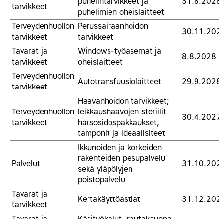
puhelintarvikkeet ja
31.8.202
tarvikkeet
puhelimien oheislaitteet
Terveydenhuollon
Perussairaanhoidon
30.11.20
tarvikkeet
tarvikkeet
Tavarat ja
Windows-työasemat ja
8.8.2028
tarvikkeet
oheislaitteet
Terveydenhuollon
Autotransfuusiolaitteet
29.9.202
tarvikkeet
Haavanhoidon tarvikkeet;
Terveydenhuollon
leikkaushaavojen steriilit
30.4.202
tarvikkeet
harsosidospakkaukset,
tamponit ja ideaalisiteet
Ikkunoiden ja korkeiden
rakenteiden pesupalvelu
Palvelut
31.10.20
sekä yläpölyjen
poistopalvelu
Tavarat ja
Kertakäyttöastiat
31.12.20
tarvikkeet
Tavarat ja
Käsityökalut, rautakauppa-