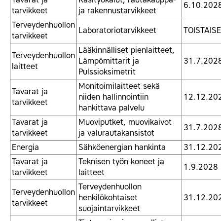
6.10.202
tarvikkeet
ja rakennustarvikkeet
Terveydenhuollon
Laboratoriotarvikkeet
TOISTAISE
tarvikkeet
Lääkinnälliset pienlaitteet,
Terveydenhuollon
Lämpömittarit ja
31.7.202
laitteet
Pulssioksimetrit
Monitoimilaitteet sekä
Tavarat ja
niiden hallinnointiin
12.12.20
tarvikkeet
hankittava palvelu
Tavarat ja
Muoviputket, muovikaivot
31.7.202
tarvikkeet
ja valurautakansistot
Energia
Sähköenergian hankinta
31.12.20
Tavarat ja
Teknisen työn koneet ja
1.9.2028
tarvikkeet
laitteet
Terveydenhuollon
Terveydenhuollon
henkilökohtaiset
31.12.20
tarvikkeet
suojaintarvikkeet