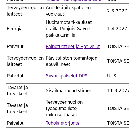
Terveydenhuollon
Antidecibituspatjojen
2.3.2027
laitteet
vuokraus
Huoltamotankkaukset
Energia
eräillä Pohjois-Savon
1.4.2027
paikkakunnilla
Palvelut
Painotuotteet ja -palvelut
TOISTAISE
Terveydenhuollon
Päivittäisten toimintojen
TOISTAISE
laitteet
apuvälineet
Palvelut
Siivouspalvelut DPS
UUSI
Tavarat ja
Sisäilmanpuhdistimet
11.3.202
tarvikkeet
Terveydenhuollon
Tavarat ja
työasumallisto,
TOISTAISE
tarvikkeet
mikrokuituasut
Palvelut
Tuholaistorjunta
TOISTAISE