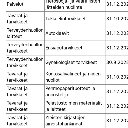
Tietosuoja- ja vaarallisten
Palvelut
31.12.20
jätteiden huolinta
Tavarat ja
Tukkuelintarvikkeet
31.10.20
tarvikkeet
Terveydenhuollon
Autoklaavit
31.12.20
laitteet
Terveydenhuollon
Ensiaputarvikkeet
31.12.20
tarvikkeet
Terveydenhuollon
Gynekologiset tarvikkeet
30.9.202
tarvikkeet
Tavarat ja
Kuntosalivälineet ja niiden
31.10.20
tarvikkeet
huollot
Tavarat ja
Pehmopaperituotteet ja
31.12.20
tarvikkeet
annostelijat
Tavarat ja
Pelastustoimen materiaalit
31.12.20
tarvikkeet
ja laitteet
Tavarat ja
Yleisten kirjastojen
31.12.20
tarvikkeet
aineistohankinnat