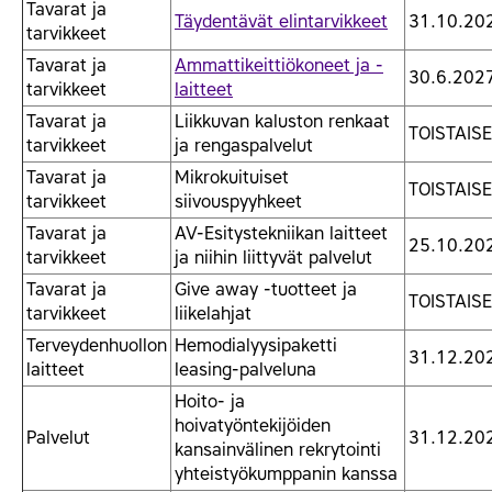
Tavarat ja
Täydentävät elintarvikkeet
31.10.20
tarvikkeet
Tavarat ja
Ammattikeittiökoneet ja -
30.6.202
tarvikkeet
laitteet
Tavarat ja
Liikkuvan kaluston renkaat
TOISTAISE
tarvikkeet
ja rengaspalvelut
Tavarat ja
Mikrokuituiset
TOISTAISE
tarvikkeet
siivouspyyhkeet
Tavarat ja
AV-Esitystekniikan laitteet
25.10.20
tarvikkeet
ja niihin liittyvät palvelut
Tavarat ja
Give away -tuotteet ja
TOISTAISE
tarvikkeet
liikelahjat
Terveydenhuollon
Hemodialyysipaketti
31.12.20
laitteet
leasing-palveluna
Hoito- ja
hoivatyöntekijöiden
Palvelut
31.12.20
kansainvälinen rekrytointi
yhteistyökumppanin kanssa