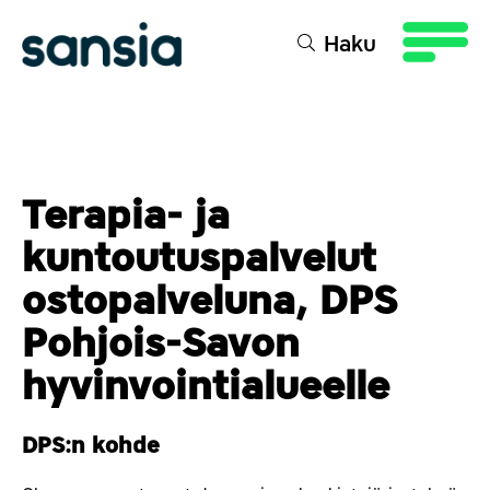
sältöön
Haku
Terapia- ja
kuntoutuspalvelut
ostopalveluna, DPS
Pohjois-Savon
hyvinvointialueelle
DPS:n kohde