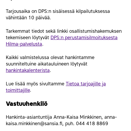
Tarjousaika on DPS:n sisäisessä kilpailutuksessa
vähintään 10 päivää.
Tarkemmat tiedot sekä linkki osallistumishakemuksen
tekemiseen löytyvät
DPS:n perustamisilmoituksesta
Hilma-palvelusta
.
Kaikki valmistelussa olevat hankintamme
suunniteltuine aikatauluineen löytyvät
hankintakalenterista
.
Lue lisää myös sivultamme
Tietoa tarjoajille ja
toimittajille
.
Vastuuhenkilö
Hankinta-asiantuntija Anna-Kaisa Minkkinen, anna-
kaisa.minkkinen@sansia.fi, puh. 044 418 8869