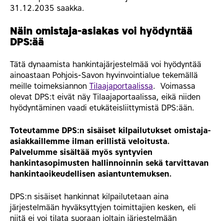
31.12.2035 saakka.
Näin omistaja-asiakas voi hyödyntää
DPS:ää
Tätä dynaamista hankintajärjestelmää voi hyödyntää
ainoastaan Pohjois-Savon hyvinvointialue tekemällä
meille toimeksiannon
Tilaajaportaalissa
. Voimassa
olevat DPS:t eivät näy Tilaajaportaalissa, eikä niiden
hyödyntäminen vaadi etukäteisliittymistä DPS:ään.
Toteutamme DPS:n sisäiset kilpailutukset omistaja-
asiakkaillemme ilman erillistä veloitusta.
Palvelumme sisältää myös syntyvien
hankintasopimusten hallinnoinnin sekä tarvittavan
hankintaoikeudellisen asiantuntemuksen.
DPS:n sisäiset hankinnat kilpailutetaan aina
järjestelmään hyväksyttyjen toimittajien kesken, eli
niitä ei voi tilata suoraan joltain järjestelmään