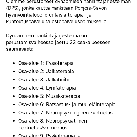
Olemme perustaneet dynaamisen hankintajärjestelmän
(DPS), jonka kautta hankitaan Pohjois-Savon
hyvinvointialueelle erilaisia terapia- ja
kuntoutuspalveluita ostopalvelusopimuksella.
Dynaaminen hankintajärjestelmä on
perustamisvaiheessa jaettu 22 osa-alueeseen
seuraavasti:
Osa-alue 1: Fysioterapia
Osa-alue 2: Jalkaterapia
Osa-alue 3: Jalkahoito
Osa-alue 4: Lymfaterapia
Osa-alue 5: Musiikkiterapia
Osa-alue 6: Ratsastus- ja muu eläinterapia
Osa-alue 7: Neuropsykologinen kuntoutus
Osa-alue 8: Neuropsykiatrinen
kuntoutus/valmennus
Osa-alue 9: Psykoterapia ja