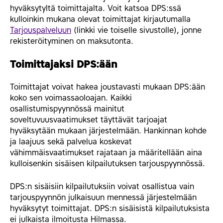
hyväksytyltä toimittajalta. Voit katsoa DPS:ssä
kulloinkin mukana olevat toimittajat kirjautumalla
Tarjouspalveluun
(linkki vie toiselle sivustolle), jonne
rekisteröityminen on maksutonta.
Toimittajaksi DPS:ään
Toimittajat voivat hakea joustavasti mukaan DPS:ään
koko sen voimassaoloajan. Kaikki
osallistumispyynnössä mainitut
soveltuvuusvaatimukset täyttävät tarjoajat
hyväksytään mukaan järjestelmään. Hankinnan kohde
ja laajuus sekä palvelua koskevat
vähimmäisvaatimukset rajataan ja määritellään aina
kulloisenkin sisäisen kilpailutuksen tarjouspyynnössä.
DPS:n sisäisiin kilpailutuksiin voivat osallistua vain
tarjouspyynnön julkaisuun mennessä järjestelmään
hyväksytyt toimittajat. DPS:n sisäisistä kilpailutuksista
ei julkaista ilmoitusta Hilmassa.