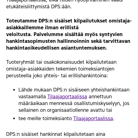
etukäteisliittymistä DPS:ään.
Toteutamme DPS:n sisäiset kilpailutukset omistaja-
asiakkaillemme ilman erillistä
veloitusta.
Palvelumme sisältää myös syntyvien
hankintasopimusten hallinnoinnin sekä tarvittavan
hankintaoikeudellisen asiantuntemuksen.
Tuoteryhmät tai osakokonaisuudet kilpailutetaan
omistaja-asiakkaiden tekemien toimeksiantojen
perusteella joko yhteis- tai erillishankintoina:
Lähde mukaan DPS:n sisäiseen yhteishankintaan
vastaamalla
Tilaajaportaalissa
annettuun
määräaikaan mennessä osallistumiskyselyyn, jos
sellainen on organisaatiollenne avattu tai
tee meille toimeksianto
Tilaajaportaalissa
.
DPS:n sisäiset hankinnat kilpailutetaan aina