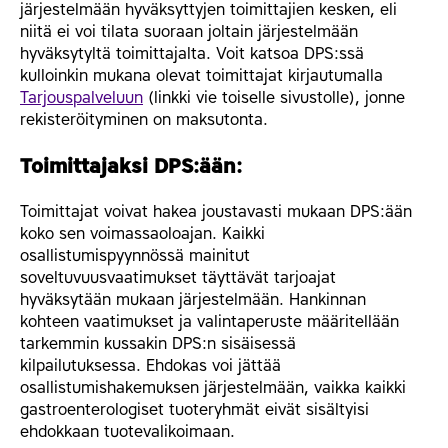
järjestelmään hyväksyttyjen toimittajien kesken, eli
niitä ei voi tilata suoraan joltain järjestelmään
hyväksytyltä toimittajalta. Voit katsoa DPS:ssä
kulloinkin mukana olevat toimittajat kirjautumalla
Tarjouspalveluun
(linkki vie toiselle sivustolle), jonne
rekisteröityminen on maksutonta.
Toimittajaksi DPS:ään:
Toimittajat voivat hakea joustavasti mukaan DPS:ään
koko sen voimassaoloajan. Kaikki
osallistumispyynnössä mainitut
soveltuvuusvaatimukset täyttävät tarjoajat
hyväksytään mukaan järjestelmään. Hankinnan
kohteen vaatimukset ja valintaperuste määritellään
tarkemmin kussakin DPS:n sisäisessä
kilpailutuksessa. Ehdokas voi jättää
osallistumishakemuksen järjestelmään, vaikka kaikki
gastroenterologiset tuoteryhmät eivät sisältyisi
ehdokkaan tuotevalikoimaan.