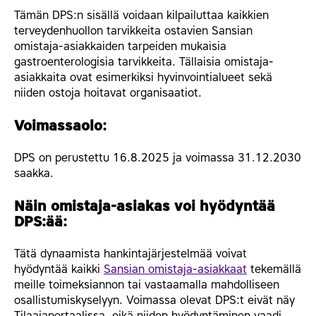
Tämän DPS:n sisällä voidaan kilpailuttaa kaikkien
terveydenhuollon tarvikkeita ostavien Sansian
omistaja-asiakkaiden tarpeiden mukaisia
gastroenterologisia tarvikkeita. Tällaisia omistaja-
asiakkaita ovat esimerkiksi hyvinvointialueet sekä
niiden ostoja hoitavat organisaatiot.
Voimassaolo:
DPS on perustettu 16.8.2025 ja voimassa 31.12.2030
saakka.
Näin omistaja-asiakas voi hyödyntää
DPS:ää:
Tätä dynaamista hankintajärjestelmää voivat
hyödyntää kaikki
Sansian omistaja-asiakkaat
tekemällä
meille toimeksiannon tai vastaamalla mahdolliseen
osallistumiskyselyyn. Voimassa olevat DPS:t eivät näy
Tilaajaportaalissa, eikä niiden hyödyntäminen vaadi