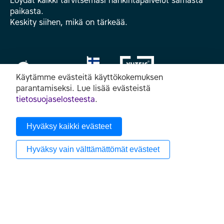
Löydät kaikki tarvitsemasi hankintapalvelut samasta
paikasta.
Keskity siihen, mikä on tärkeää.
Käytämme evästeitä käyttökokemuksen
parantamiseksi. Lue lisää evästeistä
tietosuojaselosteesta
.
Seuraa meitä somessa
Hyväksy kaikki evästeet
Hyväksy vain välttämättömät evästeet
SANSIA OY
Puutarhakatu 6, 70300 Kuopio
info@sansia.fi
Tietosuojakäytäntömme
Saavutettavuusseloste