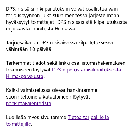
DPS:n sisäisiin kilpailutuksiin voivat osallistua vain
tarjouspyynnön julkaisuun mennessä järjestelmään
hyväksytyt toimittajat. DPS:n sisäisistä kilpailutuksista
ei julkaista ilmoitusta Hilmassa.
Tarjousaika on DPS:n sisäisessä kilpailutuksessa
vähintään 10 päivää.
Tarkemmat tiedot sekä linkki osallistumishakemuksen
tekemiseen löytyvät
DPS:n perustamisilmoituksesta
Hilma-palvelusta
.
Kaikki valmistelussa olevat hankintamme
suunniteltuine aikatauluineen löytyvät
hankintakalenterista
.
Lue lisää myös sivultamme
Tietoa tarjoajille ja
toimittajille
.