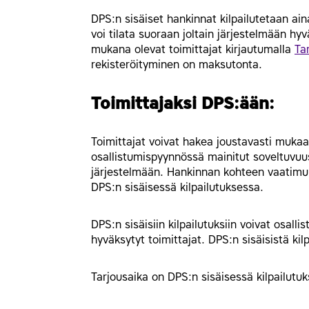
DPS:n sisäiset hankinnat kilpailutetaan aina
voi tilata suoraan joltain järjestelmään hyv
mukana olevat toimittajat kirjautumalla
Ta
rekisteröityminen on maksutonta.
Toimittajaksi DPS:ään:
Toimittajat voivat hakea joustavasti muka
osallistumispyynnössä mainitut soveltuvu
järjestelmään. Hankinnan kohteen vaatimuk
DPS:n sisäisessä kilpailutuksessa.
DPS:n sisäisiin kilpailutuksiin voivat osal
hyväksytyt toimittajat. DPS:n sisäisistä kil
Tarjousaika on DPS:n sisäisessä kilpailutu