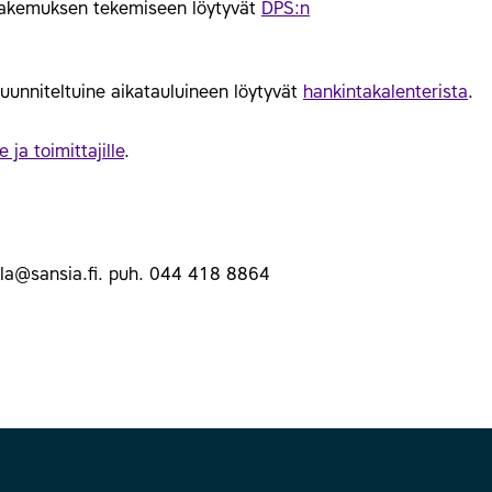
shakemuksen tekemiseen löytyvät
DPS:n
uunniteltuine aikatauluineen löytyvät
hankintakalenterista
.
e ja toimittajille
.
tala@sansia.fi. puh. 044 418 8864