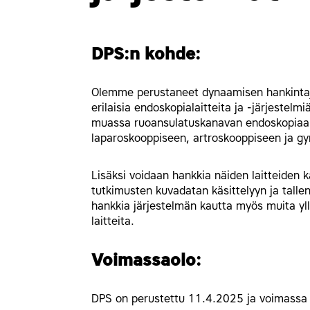
DPS:n kohde:
Olemme perustaneet dynaamisen hankintajär
erilaisia endoskopialaitteita ja -järjestelmi
muassa ruoansulatuskanavan endoskopiaan,
laparoskooppiseen, artroskooppiseen ja gy
Lisäksi voidaan hankkia näiden laitteiden kä
tutkimusten kuvadatan käsittelyyn ja talle
hankkia järjestelmän kautta myös muita yll
laitteita.
Voimassaolo:
DPS on perustettu 11.4.2025 ja voimassa