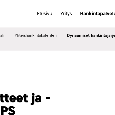
(Avaa
Etusivu
Yritys
Hankintapalvel
tai
sulje
alavalikko)
ali
Yhteishankintakalenteri
Dynaamiset hankintajärj
teet ja -
DPS