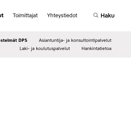
(Avaa
(Avaa
(Avaa
Haku
ut
Toimittajat
Yhteystiedot
tai
tai
tai
sulje
sulje
sulje
alavalikko)
alavalikko)
alavalikko)
estelmät DPS
Asiantuntija- ja konsultointipalvelut
Laki- ja koulutuspalvelut
Hankintatietoa