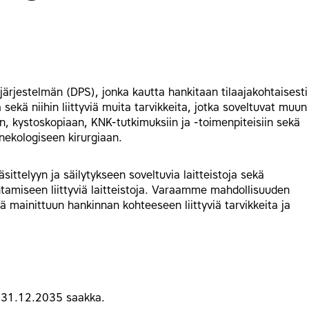
jestelmän (DPS), jonka kautta hankitaan tilaajakohtaisesti
ä sekä niihin liittyviä muita tarvikkeita, jotka soveltuvat muun
 kystoskopiaan, KNK-tutkimuksiin ja -toimenpiteisiin sekä
nekologiseen kirurgiaan.
sittelyyn ja säilytykseen soveltuvia laitteistoja sekä
ntamiseen liittyviä laitteistoja. Varaamme mahdollisuuden
ä mainittuun hankinnan kohteeseen liittyviä tarvikkeita ja
 31.12.2035 saakka.