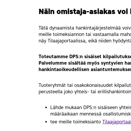
Näin omistaja-asiakas voi
Tätä dynaamista hankintajärjestelmää voiv
meille toimeksiannon tai vastaamalla mahd
näy Tilaajaportaalissa, eikä niiden hyödyn
Toteutamme DPS:n sisäiset kilpailutukse
Palvelumme sisältää myös syntyvien han
hankintaoikeudellisen asiantuntemukse
Tuoteryhmät tai osakokonaisuudet kilpailu
perusteella joko yhteis- tai erillishankintoi
Lähde mukaan DPS:n sisäiseen yhtei
määräaikaan mennessä osallistumiskys
tee meille toimeksianto
Tilaajaportaa