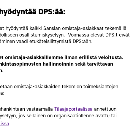
 hyödyntää DPS:ää:
at hyödyntää kaikki Sansian omistaja-asiakkaat tekemällä
olliseen osallistumiskyselyyn. Voimassa olevat DPS:t eivät
täminen vaadi etukäteisliittymistä DPS:ään.
t omistaja-asiakkaillemme ilman erillistä veloitusta.
kintasopimusten hallinnoinnin sekä tarvittavan
n.
tetaan omistaja-asiakkaiden tekemien toimeksiantojen
na:
shankintaan vastaamalla
Tilaajaportaalissa
annettuun
elyyn, jos sellainen on organisaatiollenne avattu tai
lissa
.