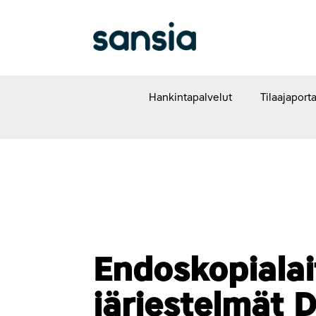
sältöön
Hankintapalvelut
Tilaajaporta
Endoskopialait
järjestelmät 