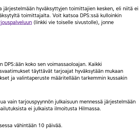
 järjestelmään hyväksyttyjen toimittajien kesken, eli niitä ei
äksytyltä toimittajalta. Voit katsoa DPS:ssä kulloinkin
rjouspalveluun
(linkki vie toiselle sivustolle), jonne
an DPS:ään koko sen voimassaoloajan. Kaikki
usvaatimukset täyttävät tarjoajat hyväksytään mukaan
set ja valintaperuste määritellään tarkemmin kussakin
listua vain tarjouspyynnön julkaisuun mennessä järjestelmään
pailutuksista ei julkaista ilmoitusta Hilmassa.
ksessa vähintään 10 päivää.