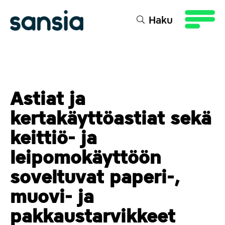
sältöön
Haku
Astiat ja
kertakäyttöastiat sekä
keittiö- ja
leipomokäyttöön
soveltuvat paperi-,
muovi- ja
pakkaustarvikkeet