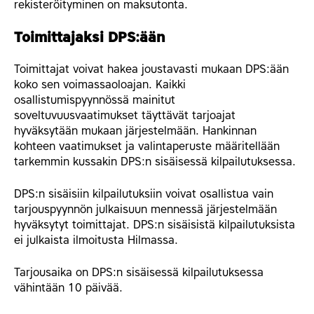
rekisteröityminen on maksutonta.
Toimittajaksi DPS:ään
Toimittajat voivat hakea joustavasti mukaan DPS:ään
koko sen voimassaoloajan. Kaikki
osallistumispyynnössä mainitut
soveltuvuusvaatimukset täyttävät tarjoajat
hyväksytään mukaan järjestelmään. Hankinnan
kohteen vaatimukset ja valintaperuste määritellään
tarkemmin kussakin DPS:n sisäisessä kilpailutuksessa.
DPS:n sisäisiin kilpailutuksiin voivat osallistua vain
tarjouspyynnön julkaisuun mennessä järjestelmään
hyväksytyt toimittajat. DPS:n sisäisistä kilpailutuksista
ei julkaista ilmoitusta Hilmassa.
Tarjousaika on DPS:n sisäisessä kilpailutuksessa
vähintään 10 päivää.