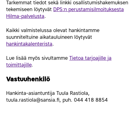
Tarkemmat tiedot sekä linkki osallistumishakemuksen
tekemiseen löytyvät
DPS:n perustamisilmoituksesta
Hilma-palvelusta
.
Kaikki valmistelussa olevat hankintamme
suunniteltuine aikatauluineen löytyvät
hankintakalenterista
.
Lue lisää myös sivultamme
Tietoa tarjoajille ja
toimittajille
.
Vastuuhenkilö
Hankinta-asiantuntija Tuula Rastiola,
tuula.rastiola@sansia.fi, puh. 044 418 8854