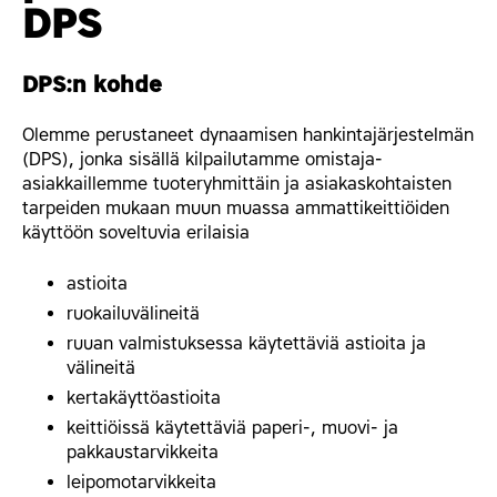
DPS
DPS:n kohde
Olemme perustaneet dynaamisen hankintajärjestelmän
(DPS), jonka sisällä kilpailutamme omistaja-
asiakkaillemme tuoteryhmittäin ja asiakaskohtaisten
tarpeiden mukaan muun muassa ammattikeittiöiden
käyttöön soveltuvia erilaisia
astioita
ruokailuvälineitä
ruuan valmistuksessa käytettäviä astioita ja
välineitä
kertakäyttöastioita
keittiöissä käytettäviä paperi-, muovi- ja
pakkaustarvikkeita
leipomotarvikkeita