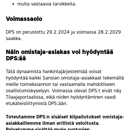
muita vastaavia tarvikkeita.
Voimassaolo
DPS on perustettu 29.2.2024 ja voimassa 28.2.2029
saakka.
Näin omistaja-asiakas voi hyödyntää
DPS:ää
Tätä dynaamista hankintajärjestelmää voivat
hyödyntää kaikki Sansian omistaja-asiakkaat tekemällä
meille toimeksiannon tai vastaamalla mahdolliseen
osallistumiskyselyyn. Voimassa olevat DPS:t eivät näy
Tilaajaportaalissa, eikä niiden hyödyntäminen vaadi
etukäteisliittymistä DPS:ään.
Toteutamme DPS:n sisäiset kilpailutukset omistaja-
asiakkaillemme ilman erillistä veloitusta.
Palvelumme sisältää myös syntyvien