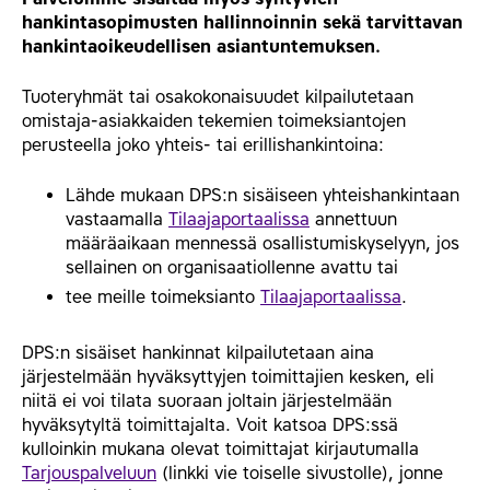
hankintasopimusten hallinnoinnin sekä tarvittavan
hankintaoikeudellisen asiantuntemuksen.
Tuoteryhmät tai osakokonaisuudet kilpailutetaan
omistaja-asiakkaiden tekemien toimeksiantojen
perusteella joko yhteis- tai erillishankintoina:
Lähde mukaan DPS:n sisäiseen yhteishankintaan
vastaamalla
Tilaajaportaalissa
annettuun
määräaikaan mennessä osallistumiskyselyyn, jos
sellainen on organisaatiollenne avattu tai
tee meille toimeksianto
Tilaajaportaalissa
.
DPS:n sisäiset hankinnat kilpailutetaan aina
järjestelmään hyväksyttyjen toimittajien kesken, eli
niitä ei voi tilata suoraan joltain järjestelmään
hyväksytyltä toimittajalta. Voit katsoa DPS:ssä
kulloinkin mukana olevat toimittajat kirjautumalla
Tarjouspalveluun
(linkki vie toiselle sivustolle), jonne